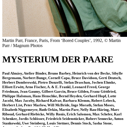
Martin Parr, France, Paris, From ‘Bored Couples’, 1992, © Martin
Parr / Magnum Photos
MYSTERIUM DER PAARE
Paul Almásy, Atelier Binder, Bruno Barbey, Heinrich von der Becke, Sibylle
Bergemann, Norbert Bunge, Cornell Capa, Bruce Davidson, Gerti Deutsch,
Herbert Dombrowski, Pietro Donzelli, Stefan Draschan, Jochen Ehmke,
Elliott Erwitt, Arno Fischer, A. & E. Frankl, Leonard Freed, George
Friedman, Jean Gaumy, Gilbert Garcin, Bruce Gilden, Franz Göttfried,
Philippe Halsman, Hans Henschke, Bernd Heyden, Gerhard Hopf, Lotte
Jacobi, Max Jacoby, Richard Kalvar, Barbara Klemm, Robert Lebeck,
Herbert List, Peter Marlow, Will McBride, Inge Morath, Stefan Moses,
Elisabeth Niggemeyer, Ruth Orkin, Martin Parr, Nelly Rau-Häring, Marc
Riboud, Gerhard Riebicke, Willy Ronis, Erich Salomon, Max Scheler, Karl
Schenker, Jordis Schlösser, Friedrich Seidenstücker, Robert Sennecke, Anton
Stankowski, Uwe Steinberg, Louis Stettner, Dennis Stock, Sasha Stone,