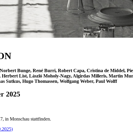
ON
orbert Bunge, René Burri, Robert Capa, Cristina de Middel, Piet
erbert List, László Moholy-Nagy, Algirdas Milleris, Martin Munká
anas Sutkus, Hugo Thomassen, Wolfgang Weber, Paul Wolff
er 2025
7, in Monschau stattfinden.
.2025)