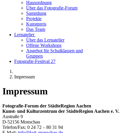
Hausordnung
Über das Fotografie-Forum
Sammlung
Projekte
Kunstpreis
Das Team
Lernatelier
Über das Lernatelier
Offene Workshops
Angebot für Schulklassen und
Gruppen
Fotografie-Festival 27
Impressum
Impressum
Fotografie-Forum der StädteRegion Aachen
Kunst- und Kulturzentrum der StädteRegion Aachen e. V.
Austraße 9
D-52156 Monschau
Telefon/Fax: 0 24 72 – 80 31 94
E-Mail:
info@kuk-monschau.de