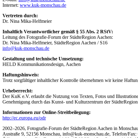
Internet:
www.kuk-monschau.de
Vertreten durch:
Dr. Nina Mika-Helfmeier
Inhaltlich Verantwortlicher gemäß § 55 Abs. 2 RStV:
Leitung des Fotografie-Forum der StädteRegion Aachen:
Dr. Nina Mika-Helfmeier, StädteRegion Aachen / S16
info@kuk-monschau.de
Gestaltung und technische Umsetzung:
HELD Kommunikationsdesign, Aachen
Haftungshinweis:
Trotz sorgfältiger inhaltlicher Kontrolle übernehmen wir keine Haftung
Urheberrecht:
Der KuK e.V. erlaubt die Nutzung von Texten, Fotos und Illustration
Genehmigung durch das Kunst- und Kulturzentrum der StädteRegion 
Informationen zur Online-Streitbeilegung:
http://ec.europa.eu/odr
2002–2026, Fotografie-Forum der StädteRegion Aachen in Monscha
Austraße 9, 52156 Monschau, info@kuk-monschau.de, Telefon/Fax: 